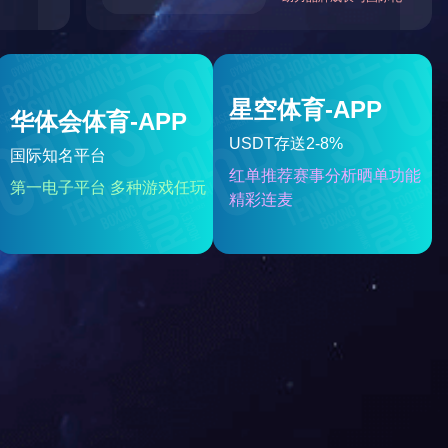
热熔承插焊接器20-63