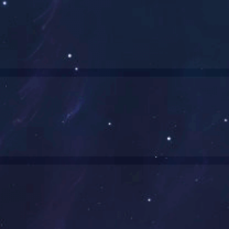
PPR 热熔器
所在