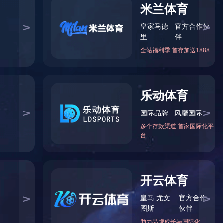
位置：
开云手机端入口
>
产品展示
>
PPR 热熔器