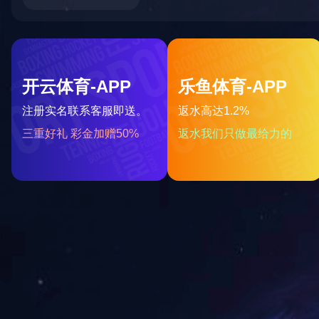
液压热熔对接焊机
手动热熔对接焊机
开云手机端入口-开云online（中国）
PPR 热熔器
辅助工具
车间一角
开云手机端入口-开云
online（中国）
开云手机端入口-开云online（中国）