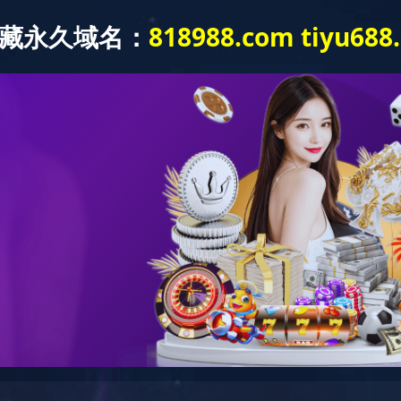
口
关于我们
产品展示
新闻动态
施工实图
荣誉证书