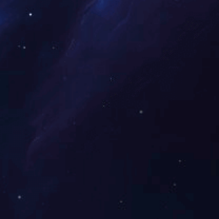
共4条 共(1/1)页