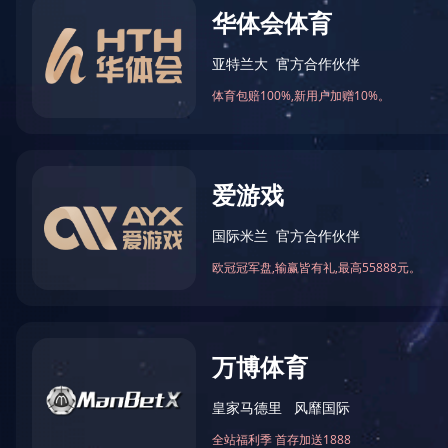
产品展示
全自动对接机（燃气专用...
电熔管件全自动焊机