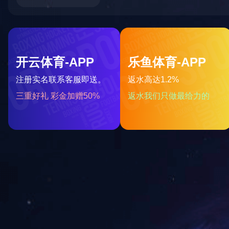
液压热熔对接焊机
手动热熔对接焊机
开云手机端入口-开云online（中国）
PPR 热熔器
辅助工具
车间一角
开云手机端入口-开云
online（中国）
开云手机端入口-开云online（中国）